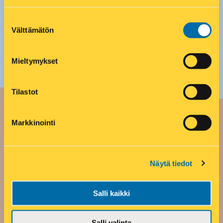
Suostumuksen
Välttämätön
valinta
Mieltymykset
Tilastot
Markkinointi
Ajankohtaista R-
kantiksessa
Näytä tiedot
Salli kaikki
Salli valinta