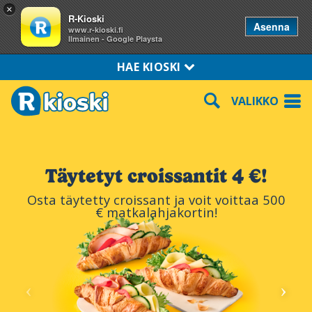
×
R-Kioski
Asenna
www.r-kioski.fi
Ilmainen - Google Playsta
HAE KIOSKI
VALIKKO
Täytetyt croissantit 4 €!
Osta täytetty croissant ja voit voittaa 500
€ matkalahjakortin!
‹
›