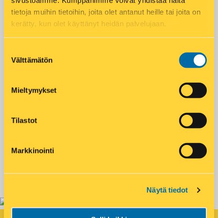
sivustoamme. Kumppanimme voivat yhdistää näitä
tietoja muihin tietoihin, joita olet antanut heille tai joita on
Matkahuolto pakettipiste
Paistotuotteet
kerätty, kun olet käyttänyt heidän palvelujaan.
Paninit
Posti noutopiste
Postin automaatti
Suostumuksen
Postnord pakettipiste
Välttämätön
valinta
Aukioloajat
Mieltymykset
Maanantai – Perjantai
08:00 – 21:00
Tilastot
Lauantai
09:00 – 21:00
Markkinointi
Sunnuntai
10:00 – 21:00
Näytä tiedot