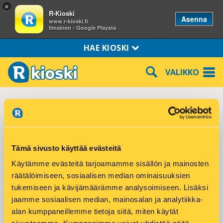
×
R-Kioski
Asenna
www.r-kioski.fi
Ilmainen - Google Playsta
HAE KIOSKI
VALIKKO
Isokyrö Pohjankyröntie 138
Pohjankyröntie 138
Tämä sivusto käyttää evästeitä
61500 ISOKYRÖ
Käytämme evästeitä tarjoamamme sisällön ja mainosten
Puhelin: 050-3657005
räätälöimiseen, sosiaalisen median ominaisuuksien
tukemiseen ja kävijämäärämme analysoimiseen. Lisäksi
Tuotteet ja palvelut:
jaamme sosiaalisen median, mainosalan ja analytiikka-
alan kumppaneillemme tietoja siitä, miten käytät
DHL Express palvelupiste
Hodarit