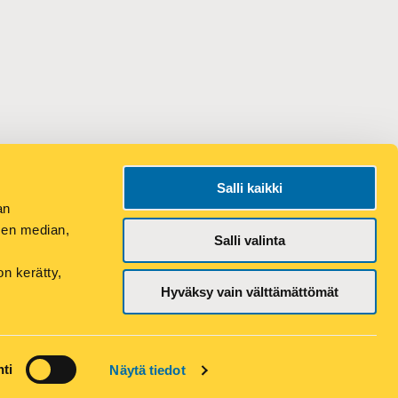
Salli kaikki
an
sen median,
Salli valinta
on kerätty,
ELU
Hyväksy vain välttämättömät
ti
Näytä tiedot