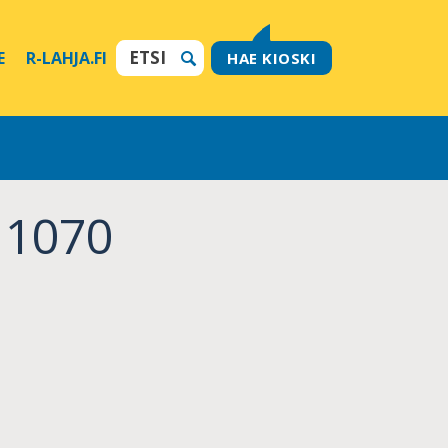
E
R-LAHJA.FI
HAE KIOSKI
 1070