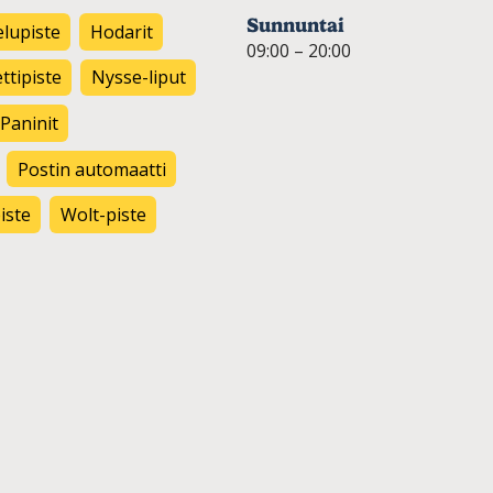
Sunnuntai
lupiste
Hodarit
09:00 – 20:00
tipiste
Nysse-liput
Paninit
Postin automaatti
iste
Wolt-piste