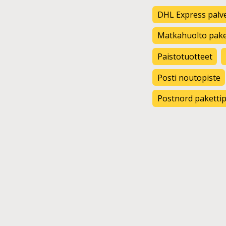
DHL Express palve
Matkahuolto paket
Paistotuotteet
Posti noutopiste
Postnord pakettip