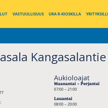
ELUT
VASTUULLISUUS
URA R-KIOSKILLA
YRITYKSILL
asala Kangasalantie
Aukioloajat
0
Maanantai – Perjantai
07:00 – 21:00
77
Lauantai
:
08:00 – 20:00