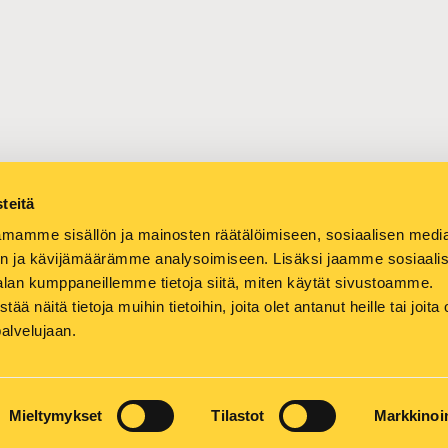
teitä
mamme sisällön ja mainosten räätälöimiseen, sosiaalisen medi
n ja kävijämäärämme analysoimiseen. Lisäksi jaamme sosiaali
alan kumppaneillemme tietoja siitä, miten käytät sivustoamme.
näitä tietoja muihin tietoihin, joita olet antanut heille tai joita 
LAUTE
MEDIALLE
YRITYS
YHTEYSTIEDOT
OIVA-PALV
palvelujaan.
Mieltymykset
Tilastot
Markkinoin