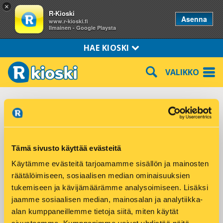
×
R-Kioski
Asenna
www.r-kioski.fi
Ilmainen - Google Playsta
HAE KIOSKI
VALIKKO
Laihia Tampereentie 84
Tampereentie 84
Tämä sivusto käyttää evästeitä
66400 LAIHIA
Käytämme evästeitä tarjoamamme sisällön ja mainosten
Puhelin: 050-5688772
räätälöimiseen, sosiaalisen median ominaisuuksien
tukemiseen ja kävijämäärämme analysoimiseen. Lisäksi
Tuotteet ja palvelut:
jaamme sosiaalisen median, mainosalan ja analytiikka-
alan kumppaneillemme tietoja siitä, miten käytät
DHL Express palvelupiste
Hodarit