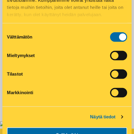
sivustoamme. Kumppanimme voivat yhdistää näitä
tietoja muihin tietoihin, joita olet antanut heille tai joita on
Matkahuolto pakettipiste
Paistotuotteet
kerätty, kun olet käyttänyt heidän palvelujaan.
Paninit
Posti noutopiste
Postin automaatti
Suostumuksen
Postnord pakettipiste
Välttämätön
valinta
Aukioloajat
Mieltymykset
Maanantai – Perjantai
07:00 – 21:00
Tilastot
Lauantai
09:00 – 21:00
Markkinointi
Sunnuntai
09:00 – 20:00
Näytä tiedot