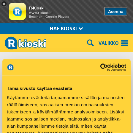
×
R-Kioski
Asenna
www.r-kioski.fi
Ilmainen - Google Playsta
HAE KIOSKI
VALIKKO
Nakkila Kauppatie 5
Kauppatie 5
Tämä sivusto käyttää evästeitä
29250 NAKKILA
Käytämme evästeitä tarjoamamme sisällön ja mainosten
Puhelin: 050-3736361
räätälöimiseen, sosiaalisen median ominaisuuksien
tukemiseen ja kävijämäärämme analysoimiseen. Lisäksi
Tuotteet ja palvelut:
jaamme sosiaalisen median, mainosalan ja analytiikka-
alan kumppaneillemme tietoja siitä, miten käytät
DHL Express palvelupiste
Hodarit