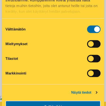
sivustoamme. Kumppanimme voivat yhdistää näitä
tietoja muihin tietoihin, joita olet antanut heille tai joita on
Matkahuolto pakettipiste
Paistotuotteet
kerätty, kun olet käyttänyt heidän palvelujaan.
Posti noutopiste
Postin automaatti
Suostumuksen
Postnord pakettipiste
Välttämätön
valinta
Aukioloajat
Mieltymykset
Maanantai – Perjantai
07:00 – 21:00
Tilastot
Lauantai
08:00 – 19:00
Markkinointi
Sunnuntai
09:00 – 19:00
Näytä tiedot