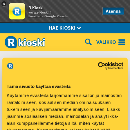
×
R-Kioski
Asenna
www.r-kioski.fi
Ilmainen - Google Playsta
HAE KIOSKI
VALIKKO
Nokia Välikatu
Välikatu 14
Tämä sivusto käyttää evästeitä
37100 NOKIA
Käytämme evästeitä tarjoamamme sisällön ja mainosten
Puhelin: 050-5638424
räätälöimiseen, sosiaalisen median ominaisuuksien
tukemiseen ja kävijämäärämme analysoimiseen. Lisäksi
Tuotteet ja palvelut:
jaamme sosiaalisen median, mainosalan ja analytiikka-
alan kumppaneillemme tietoja siitä, miten käytät
DHL Express palvelupiste
Hodarit