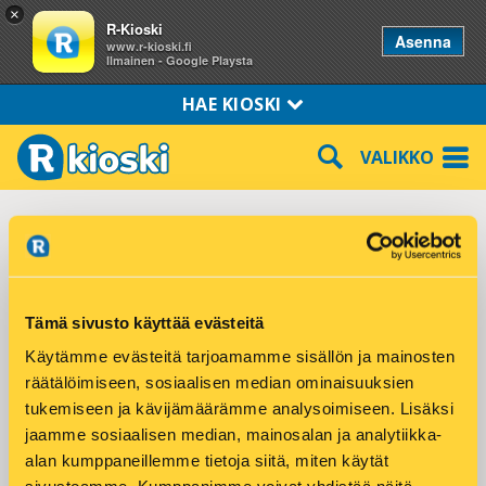
×
R-Kioski
Asenna
www.r-kioski.fi
Ilmainen - Google Playsta
HAE KIOSKI
VALIKKO
Pori Väinölä Päkintie 2
Päkintie 2
Tämä sivusto käyttää evästeitä
28330 PORI
Käytämme evästeitä tarjoamamme sisällön ja mainosten
Puhelin: 050-4482910
räätälöimiseen, sosiaalisen median ominaisuuksien
tukemiseen ja kävijämäärämme analysoimiseen. Lisäksi
Tuotteet ja palvelut:
jaamme sosiaalisen median, mainosalan ja analytiikka-
alan kumppaneillemme tietoja siitä, miten käytät
DHL Express palvelupiste
Hodarit