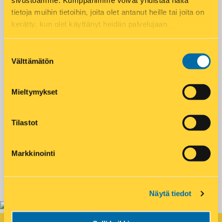
sivustoamme. Kumppanimme voivat yhdistää näitä
tietoja muihin tietoihin, joita olet antanut heille tai joita on
Matkahuolto pakettipiste
Paistotuotteet
kerätty, kun olet käyttänyt heidän palvelujaan.
Paninit
Posti noutopiste
Suostumuksen
Postnord pakettipiste
Wolt-piste
Välttämätön
valinta
Aukioloajat
Mieltymykset
Maanantai – Perjantai
07:30 – 21:00
Tilastot
Lauantai
09:00 – 21:00
Markkinointi
Sunnuntai
10:00 – 19:00
Näytä tiedot