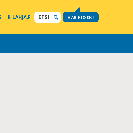
E
R-LAHJA.FI
HAE KIOSKI