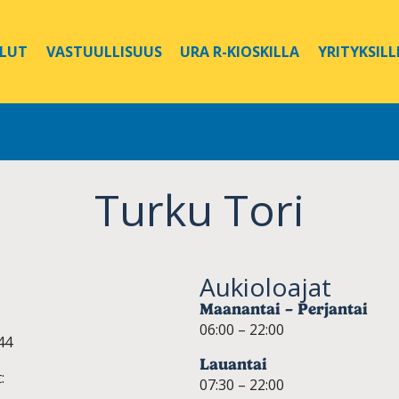
ELUT
VASTUULLISUUS
URA R-KIOSKILLA
YRITYKSILL
Turku Tori
Aukioloajat
Maanantai – Perjantai
06:00 – 22:00
44
Lauantai
:
07:30 – 22:00