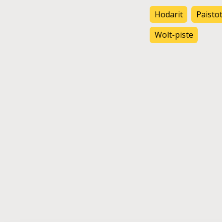
Hodarit
Paisto
Wolt-piste