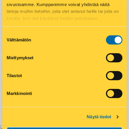
sivustoamme. Kumppanimme voivat yhdistää näitä
DHL Express palvelupiste
Hodarit
tietoja muihin tietoihin, joita olet antanut heille tai joita on
Matkahuolto pakettipiste
Paistotuotteet
kerätty, kun olet käyttänyt heidän palvelujaan.
Posti noutopiste
Postin automaatti
Suostumuksen
Välttämätön
Postnord pakettipiste
Wolt-piste
valinta
Aukioloajat
Mieltymykset
Maanantai – Perjantai
08:00 – 21:00
Tilastot
Lauantai
09:00 – 21:00
Markkinointi
Sunnuntai
09:00 – 20:00
Näytä tiedot