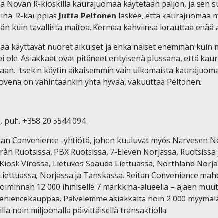
la Novan R-kioskilla kaurajuomaa käytetään paljon, ja sen s
oina. R-kauppias
Jutta Peltonen
laskee, että kaurajuomaa m
n kuin tavallista maitoa. Kermaa kahviinsa lorauttaa enää 
aa käyttävät nuoret aikuiset ja ehkä naiset enemmän kuin 
i ole. Asiakkaat ovat pitäneet erityisenä plussana, että kau
aan. Itsekin käytin aikaisemmin vain ulkomaista kaurajuoma
ovena on vähintäänkin yhtä hyvää, vakuuttaa Peltonen.
fi, puh. +358 20 5544 094
itan Convenience -yhtiötä, johon kuuluvat myös Narvesen Nor
rån Ruotsissa, PBX Ruotsissa, 7-Eleven Norjassa, Ruotsissa 
Kiosk Virossa, Lietuvos Spauda Liettuassa, Northland Norja
 Liettuassa, Norjassa ja Tanskassa. Reitan Convenience mahd
iminnan 12 000 ihmiselle 7 markkina-alueella – ajaen muut
eniencekauppaa. Palvelemme asiakkaita noin 2 000 myymäl
lla noin miljoonalla päivittäisellä transaktiolla.