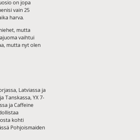
uosio on jopa
enisi vain 25
aika harva.
miehet, mutta
rajuoma vaihtui
a, mutta nyt olen
jassa, Latviassa ja
ja Tanskassa, YX 7-
ssa ja Caffeine
ollistaa
osta kohti
ässä Pohjoismaiden