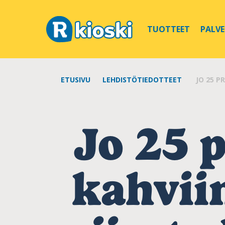
TUOTTEET
PALV
ETUSIVU
LEHDISTÖTIEDOTTEET
JO 25 P
Jo 25 p
kahvii