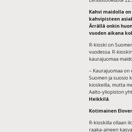
Kahvi maidolla on
kahvipisteen asia
Ärrällä onkin huo
vuoden aikana ko
R-kioski on Suomen
vuodessa. R-kioskin
kaurajuomaa maidon
– Kaurajuomaa on ol
Suomen ja suosio k
kioskeilla, mutta 
Aalto-yliopiston yh
Heikkilä
.
Kotimainen Elove
R-kioskilla ollaan 
raaka-aineen kasva