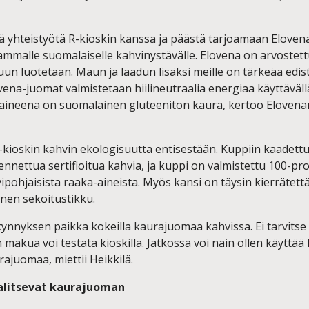
tää yhteistyötä R-kioskin kanssa ja päästä tarjoamaan Elov
ammalle suomalaiselle kahvinystävälle. Elovena on arvostet
uun luotetaan. Maun ja laadun lisäksi meille on tärkeää edi
ovena-juomat valmistetaan hiilineutraalia energiaa käyttävä
a-aineena on suomalainen gluteeniton kaura, kertoo Elovena
-kioskin kahvin ekologisuutta entisestään. Kuppiin kaadettu
ennettua sertifioitua kahvia, ja kuppi on valmistettu 100-pro
vipohjaisista raaka-aineista. Myös kansi on täysin kierrätettä
inen sekoitustikku.
ynnyksen paikka kokeilla kaurajuomaa kahvissa. Ei tarvitse
n makua voi testata kioskilla. Jatkossa voi näin ollen käytt
rajuomaa, miettii Heikkilä.
valitsevat kaurajuoman