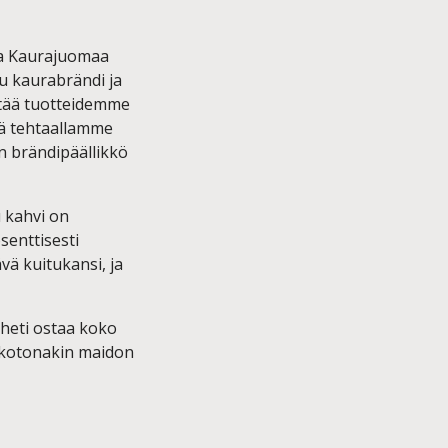
ena Kaurajuomaa
tu kaurabrändi ja
stää tuotteidemme
llä tehtaallamme
n brändipäällikkö
 kahvi on
senttisesti
vä kuitukansi, ja
 heti ostaa koko
ää kotonakin maidon