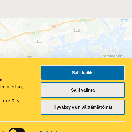
Salli kaikki
an
sen median,
Salli valinta
on kerätty,
ELU
Hyväksy vain välttämättömät