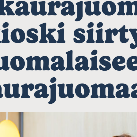
a kaurajuom
ioski siirt
uomalaise
aurajuoma