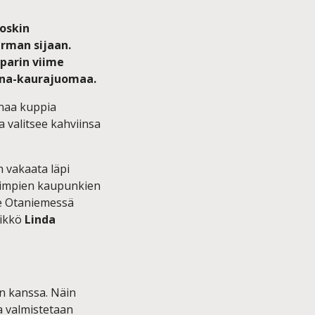
ioskin
rman sijaan.
parin viime
ena-kaurajuomaa.
onaa kuppia
 valitsee kahviinsa
n vakaata läpi
rimpien kaupunkien
ee Otaniemessä
likkö
Linda
an kanssa. Näin
a valmistetaan