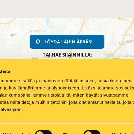
LÖYDÄ LÄHIN ÄRRÄSI
TAI HAE SIJAINNILLA:
teitä
mamme sisällön ja mainosten räätälöimiseen, sosiaalisen medi
n ja kävijämäärämme analysoimiseen. Lisäksi jaamme sosiaali
alan kumppaneillemme tietoja siitä, miten käytät sivustoamme.
näitä tietoja muihin tietoihin, joita olet antanut heille tai joita 
LAUTE
MEDIALLE
YRITYS
YHTEYSTIEDOT
OIVA-PALV
palvelujaan.