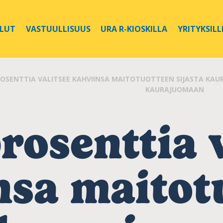
ELUT
VASTUULLISUUS
URA R-KIOSKILLA
YRITYKSILL
ROSENTTIA VALITSEE KAHVIINSA MAITOTUOTTEEN SIJASTA KAUR
KAURAJUOMAAN
rosenttia 
nsa maitot