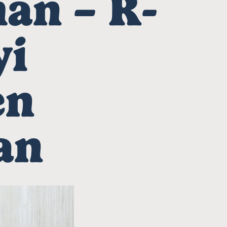
an – R-
yi
en
an