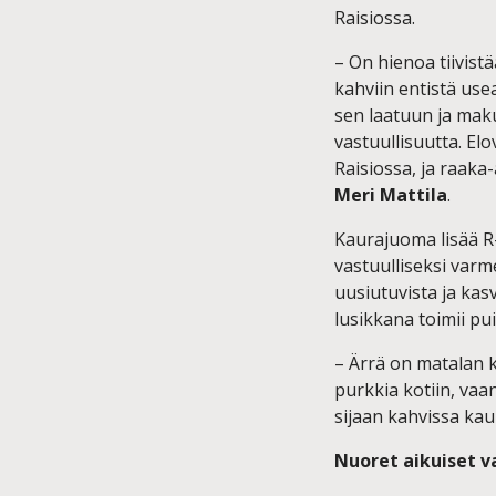
Raisiossa.
– On hienoa tiivis
kahviin entistä use
sen laatuun ja mak
vastuullisuutta. El
Raisiossa, ja raak
Meri Mattila
.
Kaurajuoma lisää R
vastuulliseksi varm
uusiutuvista ja kas
lusikkana toimii pu
– Ärrä on matalan k
purkkia kotiin, vaa
sijaan kahvissa kau
Nuoret aikuiset 