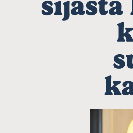
sijast
k
s
k