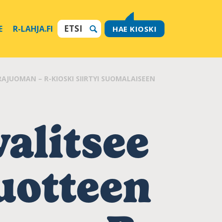
E
R-LAHJA.FI
HAE KIOSKI
AJUOMAN – R-KIOSKI SIIRTYI SUOMALAISEEN
valitsee
uotteen