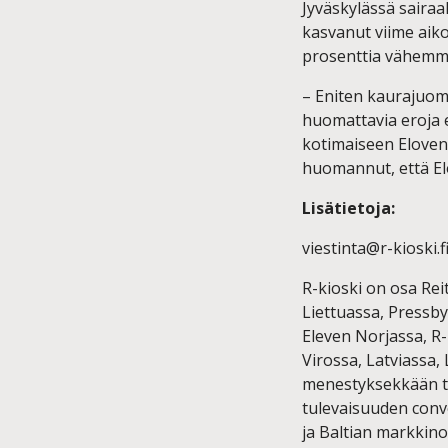
Jyväskylässä sairaa
kasvanut viime aik
prosenttia vähemmä
– Eniten kaurajuom
huomattavia eroja e
kotimaiseen Eloven
huomannut, että El
Lisätietoja:
viestinta@r-kioski.
R-kioski on osa Re
Liettuassa, Pressby
Eleven Norjassa, R-
Virossa, Latviassa,
menestyksekkään to
tulevaisuuden conv
ja Baltian markkinoi