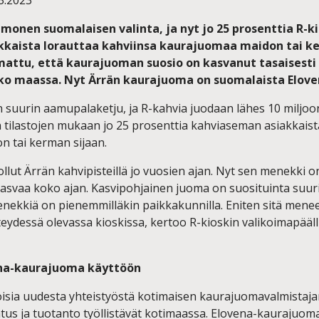
 monen suomalaisen valinta, ja nyt jo 25 prosenttia R-k
kkaista lorauttaa kahviinsa kaurajuomaa maidon tai ke
mattu, että kaurajuoman suosio on kasvanut tasaisesti 
ko maassa. Nyt Ärrän kaurajuoma on suomalaista Elov
 suurin aamupalaketju, ja R-kahvia juodaan lähes 10 miljo
 tilastojen mukaan jo 25 prosenttia kahviaseman asiakkaista
 tai kerman sijaan.
lut Ärrän kahvipisteillä jo vuosien ajan. Nyt sen menekki o
asvaa koko ajan. Kasvipohjainen juoma on suosituinta suu
menekkiä on pienemmilläkin paikkakunnilla. Eniten sitä men
teydessä olevassa kioskissa, kertoo R-kioskin valikoimapääl
na-kaurajuoma käyttöön
iloisia uudesta yhteistyöstä kotimaisen kaurajuomavalmistaj
tus ja tuotanto työllistävät kotimaassa. Elovena-kaurajuom