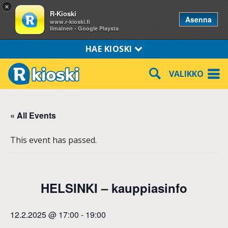
×
R-Kioski
Asenna
www.r-kioski.fi
Ilmainen - Google Playsta
HAE KIOSKI
VALIKKO
« All Events
This event has passed.
HELSINKI – kauppiasinfo
12.2.2025 @ 17:00
-
19:00