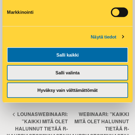
DETAILS
ORGANIZER
Asko Aaltonen
Date:
Markkinointi
12.2.2025
Alue:
Rekrytointipäällikkö
Time:
Näytä tiedot
17:00 - 19:00
Phone:
046-8751134
Event Category:
Salli kaikki
Kauppiasinfot
Email:
asko.aaltonen@r-kioski.fi
Salli valinta
VENUE
Hyväksy vain välttämättömät
Helsinki Tripla
LOUNASWEBINAARI:
WEBINAARI: ”KAIKKI
”KAIKKI MITÄ OLET
MITÄ OLET HALUNNUT
HALUNNUT TIETÄÄ R-
TIETÄÄ R-