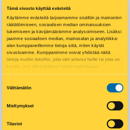
Sähköposti
*
Tämä sivusto käyttää evästeitä
Käytämme evästeitä tarjoamamme sisällön ja mainosten
räätälöimiseen, sosiaalisen median ominaisuuksien
tukemiseen ja kävijämäärämme analysoimiseen. Lisäksi
Puhelin
*
jaamme sosiaalisen median, mainosalan ja analytiikka-
alan kumppaneillemme tietoja siitä, miten käytät
sivustoamme. Kumppanimme voivat yhdistää näitä
tietoja muihin tietoihin, joita olet antanut heille tai joita on
kerätty, kun olet käyttänyt heidän palvelujaan.
LÄHETÄ
Suostumuksen
Välttämätön
valinta
Mieltymykset
Add to calendar
Tilastot