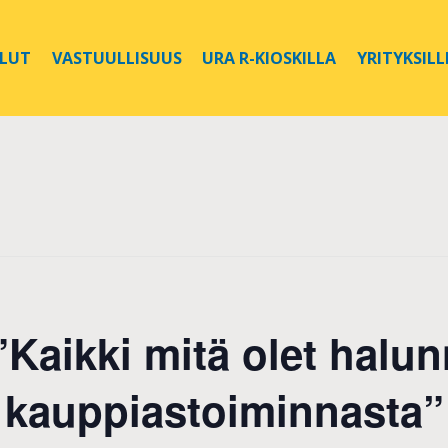
ELUT
VASTUULLISUUS
URA R-KIOSKILLA
YRITYKSILL
Kaikki mitä olet halun
kauppiastoiminnasta”