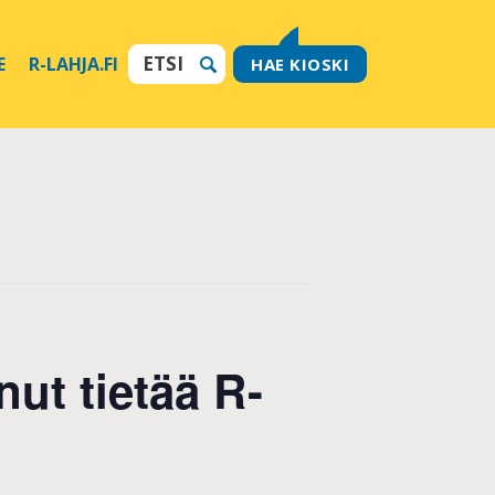
E
R-LAHJA.FI
HAE KIOSKI
nut tietää R-