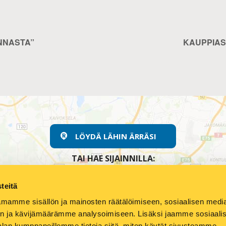
NNASTA”
KAUPPIAS
LÖYDÄ LÄHIN ÄRRÄSI
TAI HAE SIJAINNILLA:
teitä
mamme sisällön ja mainosten räätälöimiseen, sosiaalisen medi
n ja kävijämäärämme analysoimiseen. Lisäksi jaamme sosiaali
alan kumppaneillemme tietoja siitä, miten käytät sivustoamme.