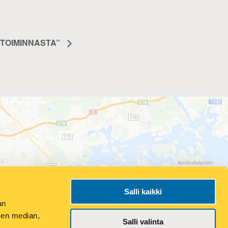
TOIMINNASTA”
Salli kaikki
an
sen median,
Salli valinta