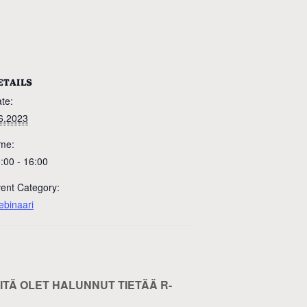
ETAILS
te:
6.2023
me:
:00 - 16:00
ent Category:
binaari
MITÄ OLET HALUNNUT TIETÄÄ R-