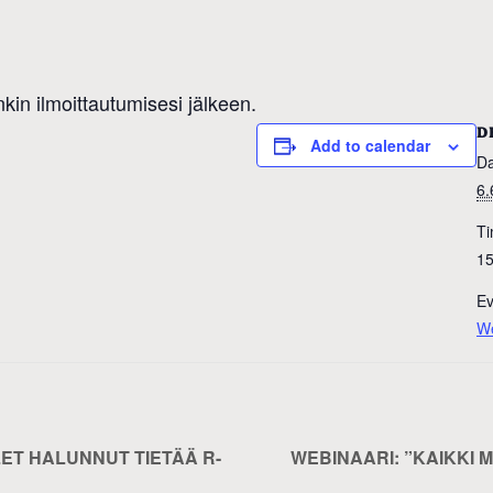
in ilmoittautumisesi jälkeen.
D
Add to calendar
Da
6.
Ti
15
Ev
We
LET HALUNNUT TIETÄÄ R-
WEBINAARI: ”KAIKKI 