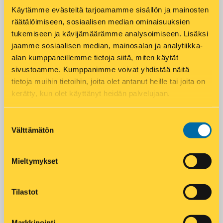
Käytämme evästeitä tarjoamamme sisällön ja mainosten
Puhelin
*
räätälöimiseen, sosiaalisen median ominaisuuksien
tukemiseen ja kävijämäärämme analysoimiseen. Lisäksi
jaamme sosiaalisen median, mainosalan ja analytiikka-
alan kumppaneillemme tietoja siitä, miten käytät
sivustoamme. Kumppanimme voivat yhdistää näitä
tietoja muihin tietoihin, joita olet antanut heille tai joita on
LÄHETÄ
kerätty, kun olet käyttänyt heidän palvelujaan.
Suostumuksen
Välttämätön
valinta
Add to calendar
Mieltymykset
DETAILS
ORGANIZER
Tilastot
Asko Aaltonen
Date:
16.6.2025
Alue:
Markkinointi