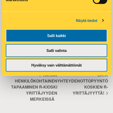
Rekrytointipäällikkö
Time:
10:00 - 11:00
Phone:
046-8751134
Näytä tiedot
Event Category:
Webinaari
Email:
Salli kaikki
asko.aaltonen@r-kioski.fi
Salli valinta
VENUE
Webinaari
Hyväksy vain välttämättömät
VARAA
JÄTÄ
HENKILÖKOHTAINEN
YHTEYDENOTTOPYYNTÖ
TAPAAMINEN R-KIOSKI
KOSKIEN R-
YRITTÄJYYDEN
YRITTÄJYYTTÄ!
MERKEISSÄ