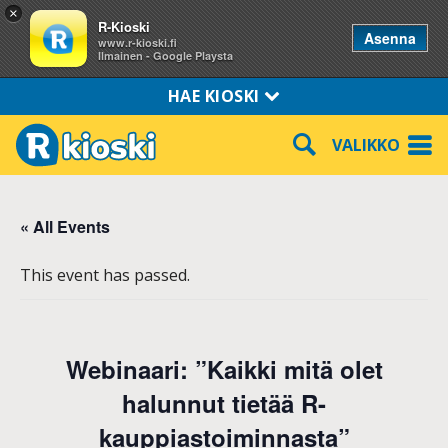
×
R-Kioski
Asenna
www.r-kioski.fi
Ilmainen - Google Playsta
HAE KIOSKI
VALIKKO
« All Events
This event has passed.
Webinaari: ”Kaikki mitä olet
halunnut tietää R-
kauppiastoiminnasta”