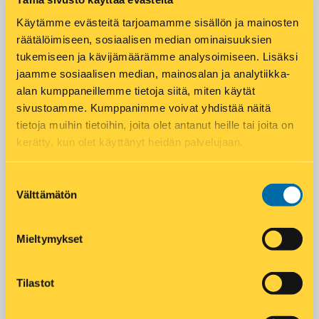
Käytämme evästeitä tarjoamamme sisällön ja mainosten
Puhelin
*
räätälöimiseen, sosiaalisen median ominaisuuksien
tukemiseen ja kävijämäärämme analysoimiseen. Lisäksi
jaamme sosiaalisen median, mainosalan ja analytiikka-
alan kumppaneillemme tietoja siitä, miten käytät
sivustoamme. Kumppanimme voivat yhdistää näitä
tietoja muihin tietoihin, joita olet antanut heille tai joita on
LÄHETÄ
kerätty, kun olet käyttänyt heidän palvelujaan.
Suostumuksen
Välttämätön
valinta
Add to calendar
Mieltymykset
DETAILS
ORGANIZER
Tilastot
Asko Aaltonen
Date:
3 kesäkuun
Alue: