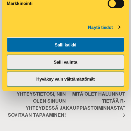
Markkinointi
Rekrytointipäällikkö
Time:
09:00 - 10:00
Phone:
046-8751134
Event Category:
Näytä tiedot
Webinaari
Email:
asko.aaltonen@r-kioski.fi
Salli kaikki
VENUE
Salli valinta
Webinaari
Hyväksy vain välttämättömät
KLIKKAA TÄTÄ JA JÄTÄ
WEBINAARI: ”KAIKKI
YHTEYSTIETOSI, NIIN
MITÄ OLET HALUNNUT
OLEN SINUUN
TIETÄÄ R-
YHTEYDESSÄ JA
KAUPPIASTOIMINNASTA”
SOVITAAN TAPAAMINEN!