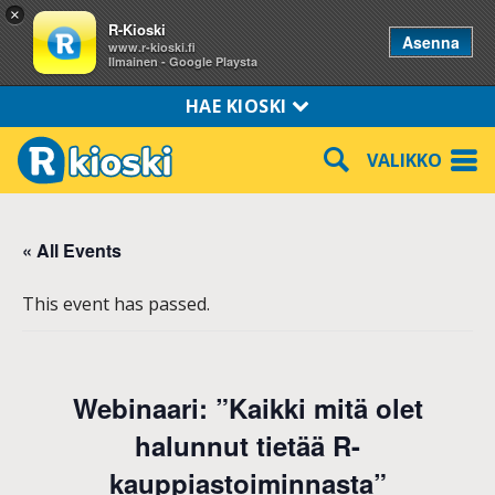
×
R-Kioski
Asenna
www.r-kioski.fi
Ilmainen - Google Playsta
HAE KIOSKI
VALIKKO
« All Events
This event has passed.
Webinaari: ”Kaikki mitä olet
halunnut tietää R-
kauppiastoiminnasta”