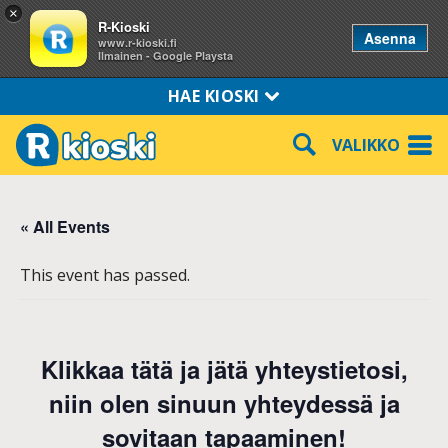
×
R-Kioski
Asenna
www.r-kioski.fi
Ilmainen - Google Playsta
HAE KIOSKI
VALIKKO
« All Events
This event has passed.
Klikkaa tätä ja jätä yhteystietosi,
niin olen sinuun yhteydessä ja
sovitaan tapaaminen!