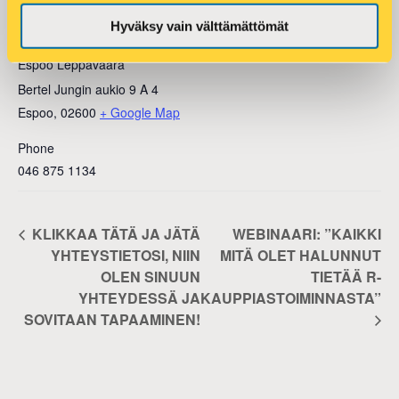
Hyväksy vain välttämättömät
VENUE
Espoo Leppävaara
Bertel Jungin aukio 9 A 4
Espoo
,
02600
+ Google Map
Phone
046 875 1134
KLIKKAA TÄTÄ JA JÄTÄ
WEBINAARI: ”KAIKKI
YHTEYSTIETOSI, NIIN
MITÄ OLET HALUNNUT
OLEN SINUUN
TIETÄÄ R-
YHTEYDESSÄ JA
KAUPPIASTOIMINNASTA”
SOVITAAN TAPAAMINEN!