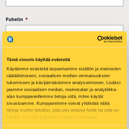
Puhelin
*
LÄHETÄ
Tämä sivusto käyttää evästeitä
Käytämme evästeitä tarjoamamme sisällön ja mainosten
räätälöimiseen, sosiaalisen median ominaisuuksien
tukemiseen ja kävijämäärämme analysoimiseen. Lisäksi
jaamme sosiaalisen median, mainosalan ja analytiikka-
Add to calendar
alan kumppaneillemme tietoja siitä, miten käytät
sivustoamme. Kumppanimme voivat yhdistää näitä
tietoja muihin tietoihin, joita olet antanut heille tai joita on
DETAILS
ORGANIZER
kerätty, kun olet käyttänyt heidän palvelujaan.
Asko Aaltonen
Date: