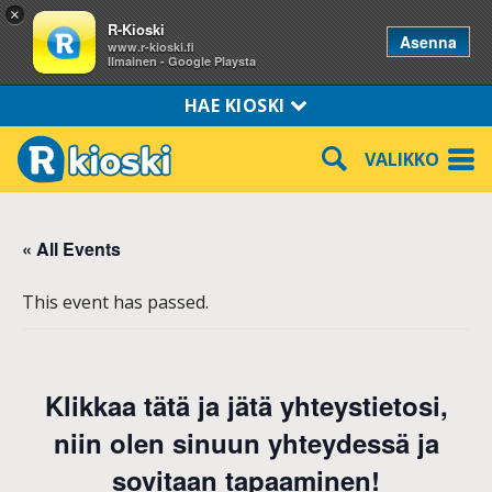
×
R-Kioski
Asenna
www.r-kioski.fi
Ilmainen - Google Playsta
HAE KIOSKI
VALIKKO
« All Events
This event has passed.
Klikkaa tätä ja jätä yhteystietosi,
niin olen sinuun yhteydessä ja
sovitaan tapaaminen!