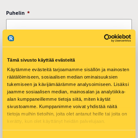
Puhelin
*
LÄHETÄ
Tämä sivusto käyttää evästeitä
Käytämme evästeitä tarjoamamme sisällön ja mainosten
räätälöimiseen, sosiaalisen median ominaisuuksien
tukemiseen ja kävijämäärämme analysoimiseen. Lisäksi
Add to calendar
jaamme sosiaalisen median, mainosalan ja analytiikka-
alan kumppaneillemme tietoja siitä, miten käytät
sivustoamme. Kumppanimme voivat yhdistää näitä
tietoja muihin tietoihin, joita olet antanut heille tai joita on
DETAILS
ORGANIZER
kerätty, kun olet käyttänyt heidän palvelujaan.
Asko Aaltonen
Date:
30 kesäkuun
Alue:
Suostumuksen