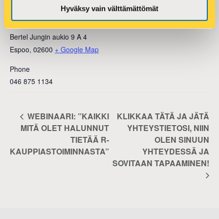
Hyväksy vain välttämättömät
VENUE
Espoo Leppävaara
Bertel Jungin aukio 9 A 4
Espoo
,
02600
+ Google Map
Phone
046 875 1134
WEBINAARI: ”KAIKKI
KLIKKAA TÄTÄ JA JÄTÄ
MITÄ OLET HALUNNUT
YHTEYSTIETOSI, NIIN
TIETÄÄ R-
OLEN SINUUN
KAUPPIASTOIMINNASTA”
YHTEYDESSÄ JA
SOVITAAN TAPAAMINEN!