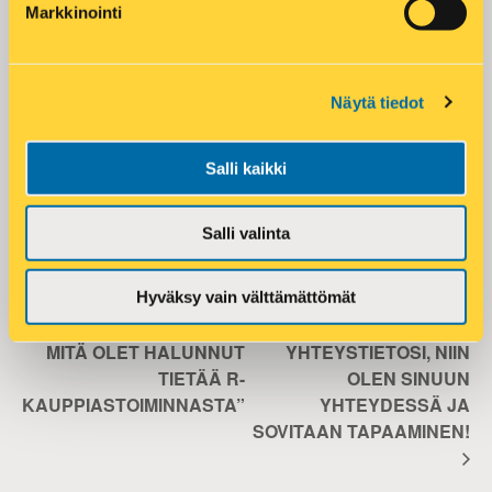
Markkinointi
Rekrytointipäällikkö
Time:
15:00 - 16:00
Phone:
046-8751134
Event Category:
Näytä tiedot
Webinaari
Email:
asko.aaltonen@r-kioski.fi
Salli kaikki
VENUE
Salli valinta
Webinaari
Hyväksy vain välttämättömät
WEBINAARI: ”KAIKKI
KLIKKAA TÄTÄ JA JÄTÄ
MITÄ OLET HALUNNUT
YHTEYSTIETOSI, NIIN
TIETÄÄ R-
OLEN SINUUN
KAUPPIASTOIMINNASTA”
YHTEYDESSÄ JA
SOVITAAN TAPAAMINEN!