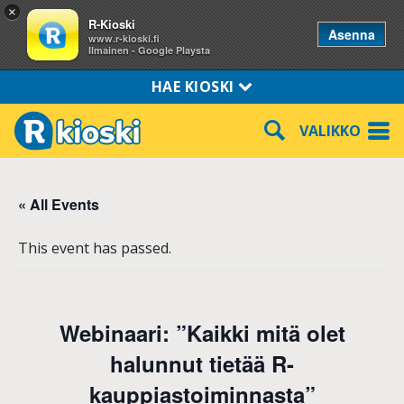
×
R-Kioski
Asenna
www.r-kioski.fi
Ilmainen - Google Playsta
HAE KIOSKI
VALIKKO
« All Events
This event has passed.
Webinaari: ”Kaikki mitä olet
halunnut tietää R-
kauppiastoiminnasta”