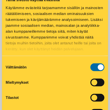
Käytämme evästeitä tarjoamamme sisällön ja mainosten
Puhelin
*
räätälöimiseen, sosiaalisen median ominaisuuksien
tukemiseen ja kävijämäärämme analysoimiseen. Lisäksi
jaamme sosiaalisen median, mainosalan ja analytiikka-
alan kumppaneillemme tietoja siitä, miten käytät
sivustoamme. Kumppanimme voivat yhdistää näitä
tietoja muihin tietoihin, joita olet antanut heille tai joita on
LÄHETÄ
kerätty, kun olet käyttänyt heidän palvelujaan.
Suostumuksen
Välttämätön
valinta
Add to calendar
Mieltymykset
DETAILS
ORGANIZER
Tilastot
Asko Aaltonen
Date:
17 kesäkuun
Alue: