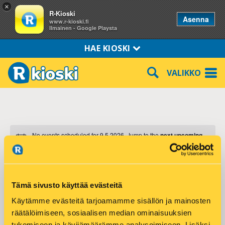
×
R-Kioski
Asenna
www.r-kioski.fi
Ilmainen - Google Playsta
HAE KIOSKI
VALIKKO
No events scheduled for 9.5.2026. Jump to the
next upcoming
events
.
Ev
5/9/2026
E
Search
Day
Vi
Select
v
Tämä sivusto käyttää evästeitä
Na
date.
Käytämme evästeitä tarjoamamme sisällön ja mainosten
PREVIOUS DAY
NEXT DAY
e
räätälöimiseen, sosiaalisen median ominaisuuksien
n
tukemiseen ja kävijämäärämme analysoimiseen. Lisäksi