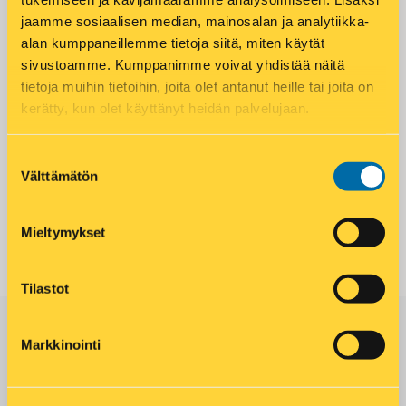
Subscribe to calendar
jaamme sosiaalisen median, mainosalan ja analytiikka-
t
alan kumppaneillemme tietoja siitä, miten käytät
s
sivustoamme. Kumppanimme voivat yhdistää näitä
tietoja muihin tietoihin, joita olet antanut heille tai joita on
S
kerätty, kun olet käyttänyt heidän palvelujaan.
e
a
Suostumuksen
Välttämätön
valinta
r
c
Mieltymykset
h
a
Tilastot
n
Markkinointi
d
LÖYDÄ LÄHIN ÄRRÄSI
V