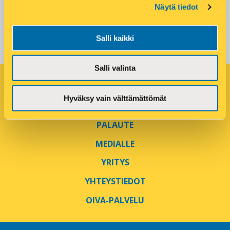
TAI HAE SIJAINNILLA:
i
Näytä tiedot
e
Salli kaikki
w
s
Salli valinta
N
a
Hyväksy vain välttämättömät
v
PALAUTE
i
MEDIALLE
g
YRITYS
a
YHTEYSTIEDOT
t
OIVA-PALVELU
i